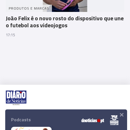
PRODUTOS E MARCAS
João Felix é o novo rosto do dispositivo que une
o futebol aos videojogos
17:15
×
Rua Dr. Fernão de Ornelas, 56 - 3º
9054-514 Funchal, Portugal
Podcasts
291 202 300