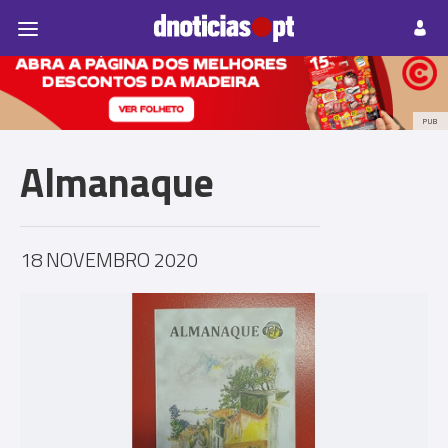
Pessoas
Prazeres
Paisagens
Palavras
P
PUB
Almanaque
18 NOVEMBRO 2020