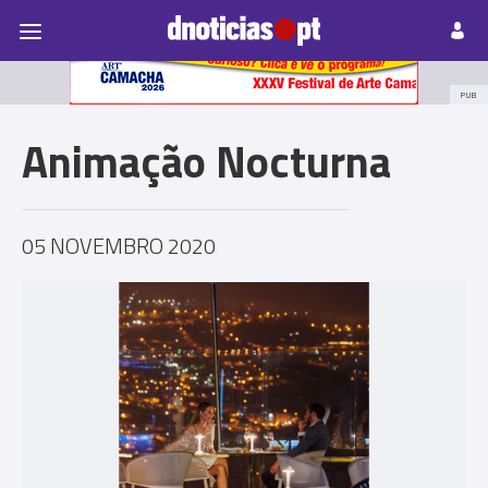
Pessoas
Prazeres
Paisagens
Palavras
P
PUB
Animação Nocturna
05 NOVEMBRO 2020