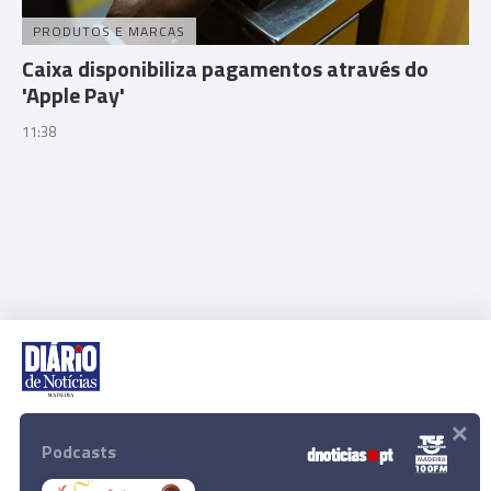
PRODUTOS E MARCAS
Caixa disponibiliza pagamentos através do
'Apple Pay'
11:38
×
Rua Dr. Fernão de Ornelas, 56 - 3º
9054-514 Funchal, Portugal
Podcasts
291 202 300