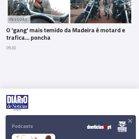
PESSOAS
O 'gang' mais temido da Madeira é motard e
trafica... poncha
09:30
×
Rua Dr. Fernão de Ornelas, 56 - 3º
9054-514 Funchal, Portugal
Podcasts
291 202 300