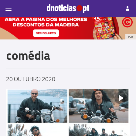
Pessoas
Prazeres
Paisagens
Palavras
P
PUB
comédia
20 OUTUBRO 2020