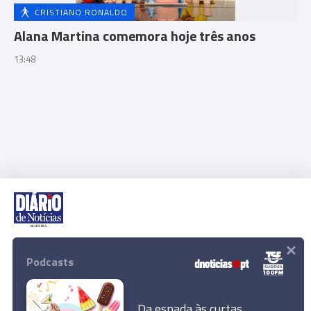
CRISTIANO RONALDO
Alana Martina comemora hoje três anos
13:48
×
Rua Dr. Fernão de Ornelas, 56 - 3º
9054-514 Funchal, Portugal
Podcasts
291 202 300
Download App
Da espada às curtas