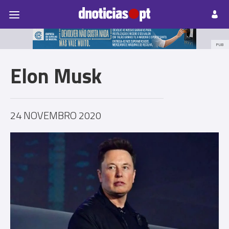
Pessoas
Prazeres
Paisagens
Palavras
P
PUB
Elon Musk
24 NOVEMBRO 2020