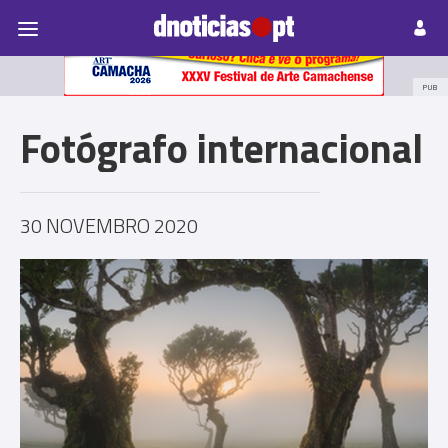
Pessoas
Prazeres
Paisagens
Palavras
P
PUB
Fotógrafo internacional
30 NOVEMBRO 2020