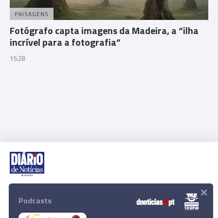
PAISAGENS
Fotógrafo capta imagens da Madeira, a “ilha
incrível para a fotografia”
15:28
×
Rua Dr. Fernão de Ornelas, 56 - 3º
9054-514 Funchal, Portugal
Podcasts
291 202 300