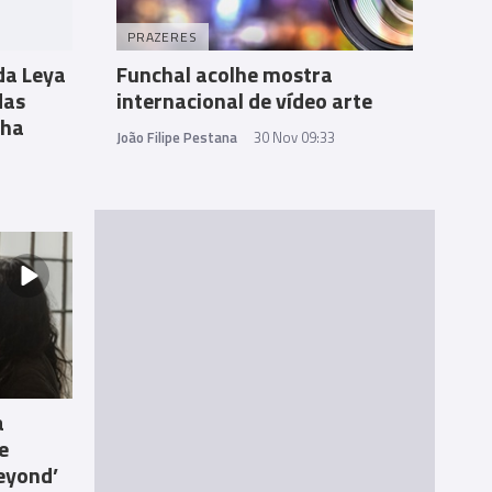
PRAZERES
da Leya
Funchal acolhe mostra
das
internacional de vídeo arte
nha
João Filipe Pestana
30 Nov 09:33
a
e
eyond’