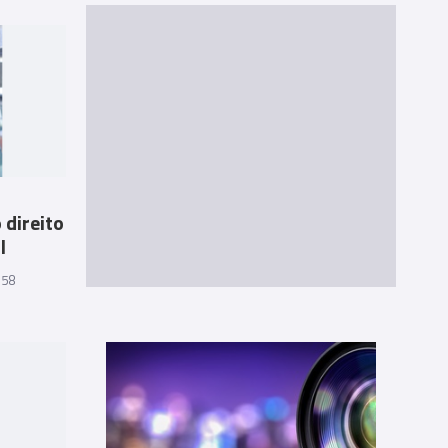
 direito
l
:58