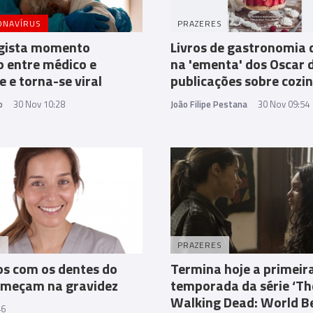
ONAVÍRUS
PRAZERES
egista momento
Livros de gastronomia 
 entre médico e
na 'ementa' dos Oscar 
e e torna-se viral
publicações sobre cozi
o
30 Nov 10:28
João Filipe Pestana
30 Nov 09:54
S
PRAZERES
s com os dentes do
Termina hoje a primeir
omeçam na gravidez
temporada da série ‘Th
Walking Dead: World B
46