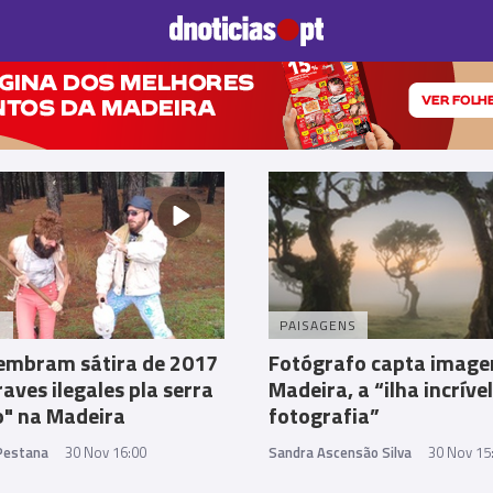
Prazeres
Paisagens
Palavras
Produto e Marcas
To
S
PAISAGENS
lembram sátira de 2017
Fotógrafo capta image
raves ilegales pla serra
Madeira, a “ilha incríve
o" na Madeira
fotografia”
 Pestana
30 Nov 16:00
Sandra Ascensão Silva
30 Nov 15