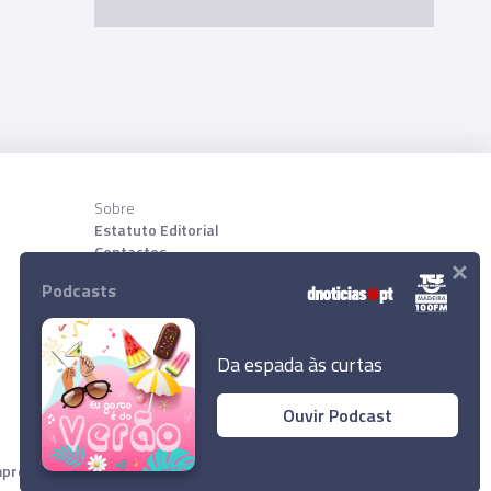
Sobre
Estatuto Editorial
Contactos
×
Sobre nõs
Podcasts
Download App
Da espada às curtas
Ouvir Podcast
resa Diário de Notícias, Lda. Todos os direitos reservados.