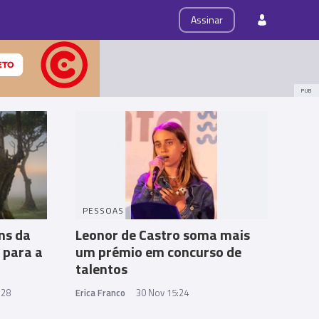
ps
Roteiro
Assinar
PUB
PESSOAS
ns da
Leonor de Castro soma mais
l para a
um prémio em concurso de
talentos
:28
Erica Franco
30 Nov 15:24