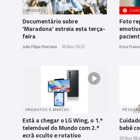
PRAZERES
COR
Documentário sobre
Foto r
'Maradona' estreia esta terça-
emotivo
feira
pacient
João Filipe Pestana
30 Nov 10:32
Erica Franc
PRODUTOS E MARCAS
PESSOA
Está a chegar o LG Wing, o 1.º
Cuidado
telemóvel do Mundo com 2.º
bebé c
ecrã oculto e rotativo
30 Nov 08: