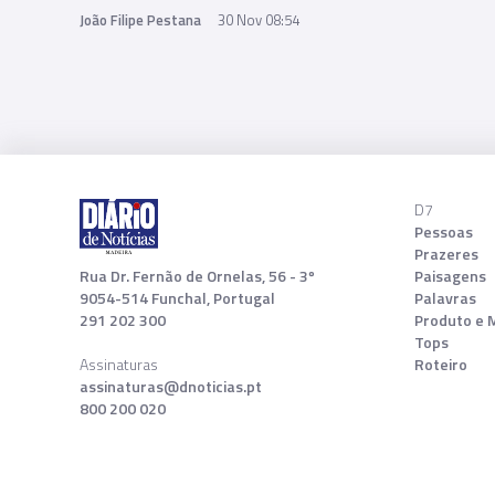
João Filipe Pestana
30 Nov 08:54
D7
Pessoas
Prazeres
Rua Dr. Fernão de Ornelas, 56 - 3º
Paisagens
9054-514 Funchal, Portugal
Palavras
291 202 300
Produto e 
Tops
Assinaturas
Roteiro
assinaturas@dnoticias.pt
800 200 020