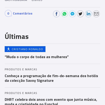
0
Comentários
Com
men
Últimas
ts
CRISTIANO RONALDO
“Muda o corpo de todas as mulheres”
PRODUTOS E MARCAS
Conheça a programação de fim-de-semana dos hotéis
da colecção Savoy Signature
PRODUTOS E MARCAS
DHRT celebra dois anos com evento que junta música,
moda e criatividade no Funchal