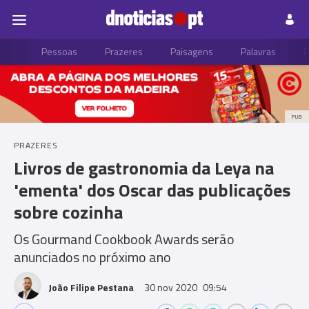
Pessoas
Prazeres
Paisagens
Palavras
P
PUB
PRAZERES
Livros de gastronomia da Leya na
'ementa' dos Oscar das publicações
sobre cozinha
Os Gourmand Cookbook Awards serão
anunciados no próximo ano
João Filipe Pestana
30 nov 2020
09:54