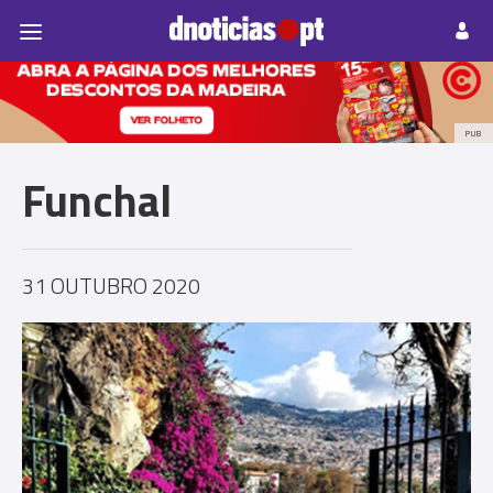
Pessoas
Prazeres
Paisagens
Palavras
P
PUB
Funchal
31 OUTUBRO 2020