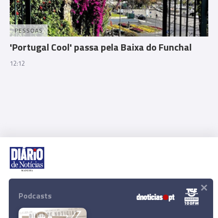
PESSOAS
'Portugal Cool' passa pela Baixa do Funchal
12:12
×
Rua Dr. Fernão de Ornelas, 56 - 3º
9054-514 Funchal, Portugal
Podcasts
291 202 300