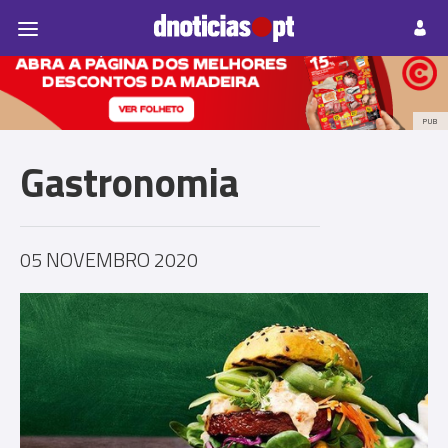
Pessoas
Prazeres
Paisagens
Palavras
P
PUB
Gastronomia
05 NOVEMBRO 2020