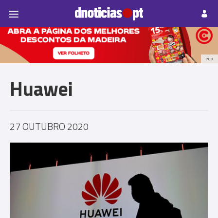
Pessoas
Prazeres
Paisagens
Palavras
P
PUB
Huawei
27 OUTUBRO 2020