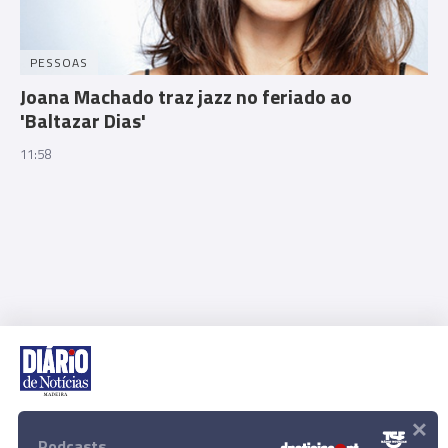
PESSOAS
Joana Machado traz jazz no feriado ao
'Baltazar Dias'
11:58
×
Rua Dr. Fernão de Ornelas, 56 - 3º
9054-514 Funchal, Portugal
Podcasts