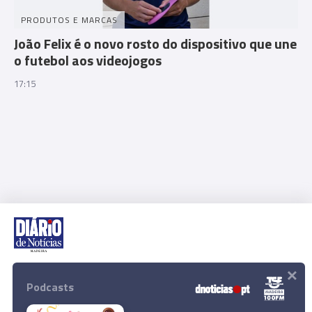
PRODUTOS E MARCAS
João Felix é o novo rosto do dispositivo que une
o futebol aos videojogos
17:15
×
Rua Dr. Fernão de Ornelas, 56 - 3º
9054-514 Funchal, Portugal
Podcasts
291 202 300