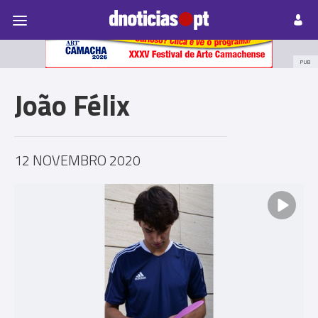
Pessoas
Prazeres
Paisagens
Palavras
P
PUB
João Félix
12 NOVEMBRO 2020