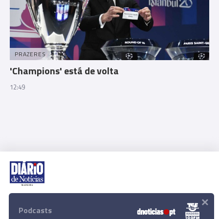
PRAZERES
'Champions' está de volta
12:49
×
Rua Dr. Fernão de Ornelas, 56 - 3º
9054-514 Funchal, Portugal
Podcasts
291 202 300