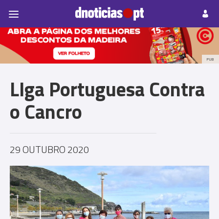
Pessoas
Prazeres
Paisagens
Palavras
P
PUB
LIga Portuguesa Contra
o Cancro
29 OUTUBRO 2020