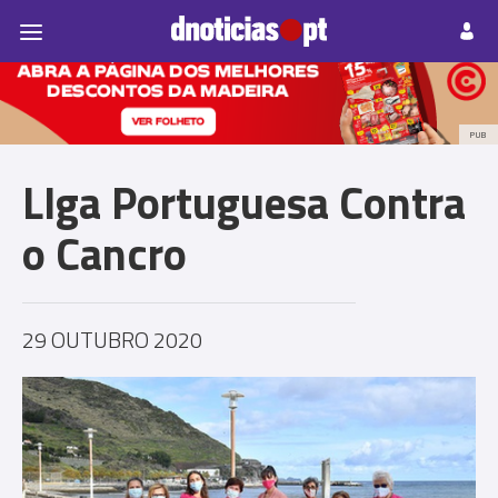
Pessoas
Prazeres
Paisagens
Palavras
P
PUB
LIga Portuguesa Contra
o Cancro
29 OUTUBRO 2020