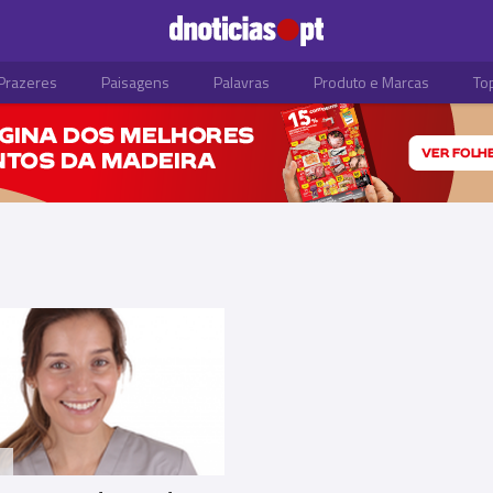
Prazeres
Paisagens
Palavras
Produto e Marcas
To
S