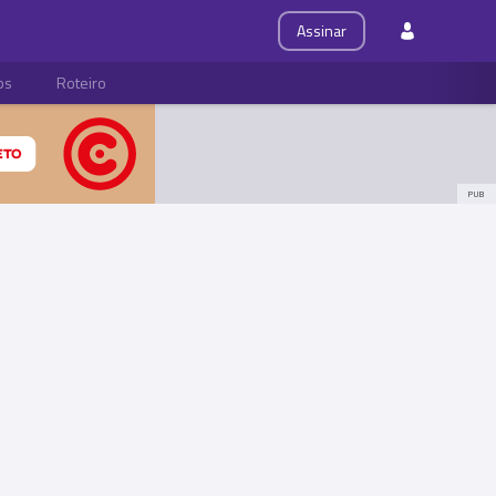
Assinar
ps
Roteiro
PUB