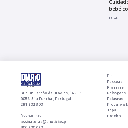
Cuidado
bebé c
08:46
D7
Pessoas
Prazeres
Rua Dr. Fernão de Ornelas, 56 - 3º
Paisagens
9054-514 Funchal, Portugal
Palavras
291 202 300
Produto e 
Tops
Assinaturas
Roteiro
assinaturas@dnoticias.pt
800 200 020