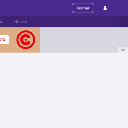
Assinar
ps
Roteiro
PUB