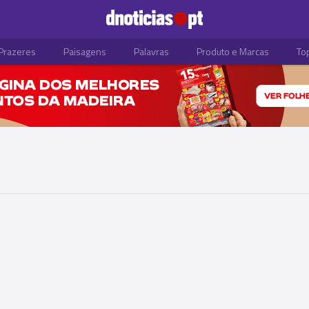
Prazeres
Paisagens
Palavras
Produto e Marcas
To