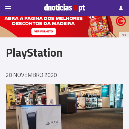
Pessoas
Prazeres
Paisagens
Palavras
P
PUB
PlayStation
20 NOVEMBRO 2020