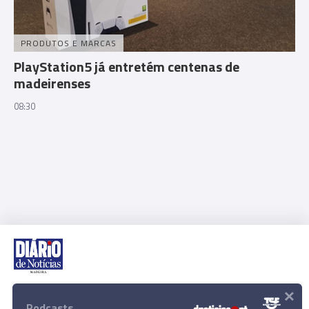
PRODUTOS E MARCAS
PlayStation5 já entretém centenas de
madeirenses
08:30
×
Rua Dr. Fernão de Ornelas, 56 - 3º
9054-514 Funchal, Portugal
Podcasts