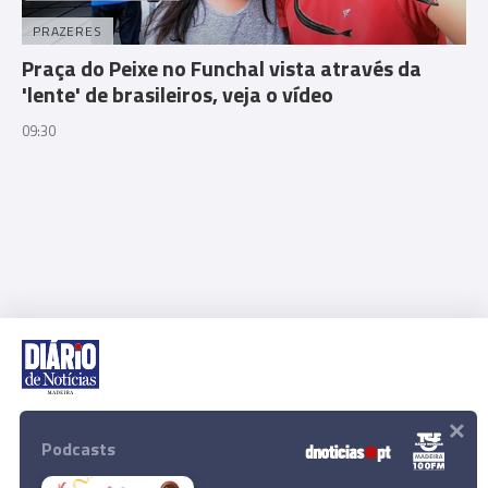
PRAZERES
Praça do Peixe no Funchal vista através da
'lente' de brasileiros, veja o vídeo
09:30
×
Rua Dr. Fernão de Ornelas, 56 - 3º
9054-514 Funchal, Portugal
Podcasts
291 202 300