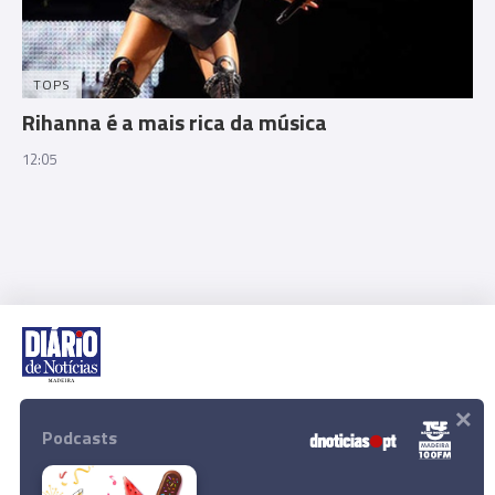
TOPS
Rihanna é a mais rica da música
12:05
×
Rua Dr. Fernão de Ornelas, 56 - 3º
9054-514 Funchal, Portugal
Podcasts
291 202 300
Download App