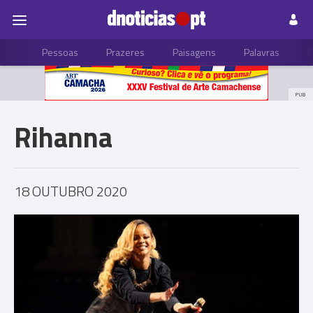
Pessoas
Prazeres
Paisagens
Palavras
P
PUB
Rihanna
18 OUTUBRO 2020