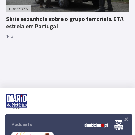
PRAZERES
Série espanhola sobre o grupo terrorista ETA
estreia em Portugal
14:34
×
Rua Dr. Fernão de Ornelas, 56 - 3º
9054-514 Funchal, Portugal
Podcasts
291 202 300