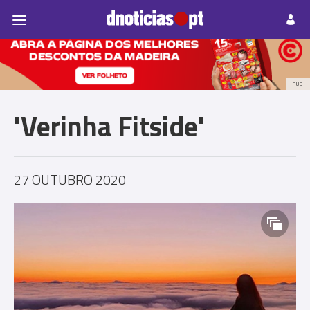
Pessoas
Prazeres
Paisagens
Palavras
P
PUB
'Verinha Fitside'
27 OUTUBRO 2020