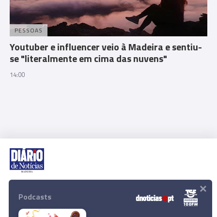
PESSOAS
Youtuber e influencer veio à Madeira e sentiu-
se "literalmente em cima das nuvens"
14:00
×
Rua Dr. Fernão de Ornelas, 56 - 3º
9054-514 Funchal, Portugal
Podcasts
291 202 300