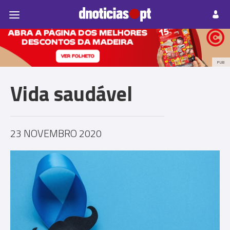
Pessoas
Prazeres
Paisagens
Palavras
P
PUB
Vida saudável
23 NOVEMBRO 2020