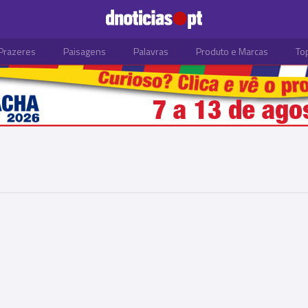
Prazeres
Paisagens
Palavras
Produto e Marcas
To