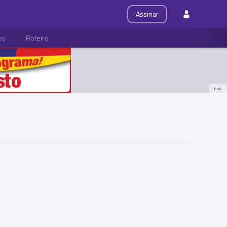
Assinar
ps
Roteiro
PUB