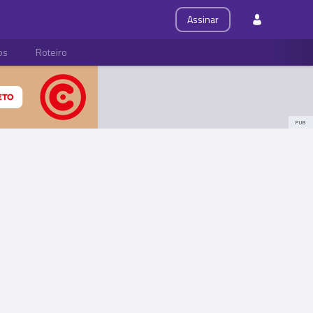
Assinar
ps
Roteiro
PUB