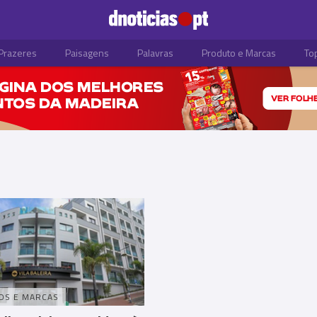
Prazeres
Paisagens
Palavras
Produto e Marcas
To
OS E MARCAS