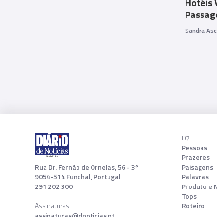
Hotéis 
Passag
Sandra Asc
D7
Pessoas
Prazeres
Rua Dr. Fernão de Ornelas, 56 - 3º
Paisagens
9054-514 Funchal, Portugal
Palavras
291 202 300
Produto e 
Tops
Assinaturas
Roteiro
assinaturas@dnoticias.pt