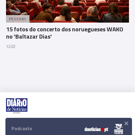
PESSOAS
15 fotos do concerto dos noruegueses WAKO
no 'Baltazar Dias'
12:02
×
Rua Dr. Fernão de Ornelas, 56 - 3º
9054-514 Funchal, Portugal
Podcasts
291 202 300