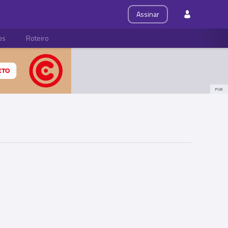
Assinar
ps
Roteiro
PUB