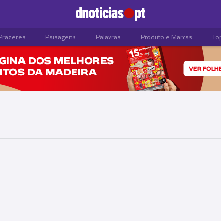
Prazeres
Paisagens
Palavras
Produto e Marcas
To