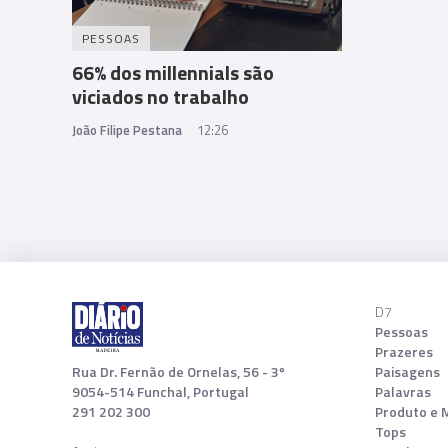
PESSOAS
66% dos millennials são
viciados no trabalho
João Filipe Pestana
12:26
D7
Pessoas
Prazeres
Rua Dr. Fernão de Ornelas, 56 - 3º
Paisagens
9054-514 Funchal, Portugal
Palavras
291 202 300
Produto e 
Tops