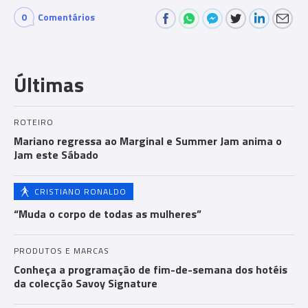
0
Comentários
Com
men
Últimas
ts
ROTEIRO
Mariano regressa ao Marginal e Summer Jam anima o
Jam este Sábado
CRISTIANO RONALDO
“Muda o corpo de todas as mulheres”
PRODUTOS E MARCAS
Conheça a programação de fim-de-semana dos hotéis
da colecção Savoy Signature