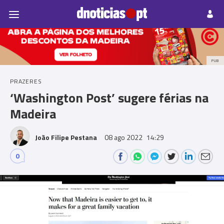
Pessoas
Prazeres
Paisagens
Palavras
P
PUB
PRAZERES
‘Washington Post’ sugere férias na
Madeira
João Filipe Pestana
08 ago 2022
14:29
0
Comments