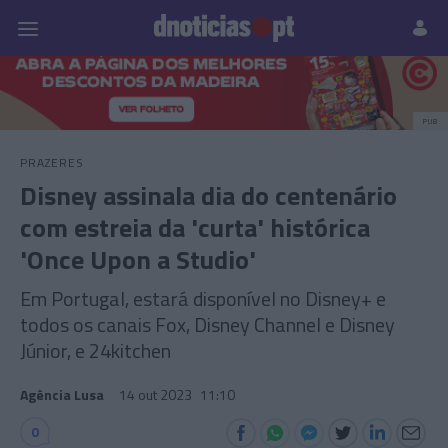
Pessoas
Prazeres
Paisagens
Palavras
P
PUB
PRAZERES
Disney assinala dia do centenário
com estreia da 'curta' histórica
'Once Upon a Studio'
Em Portugal, estará disponível no Disney+ e
todos os canais Fox, Disney Channel e Disney
Júnior, e 24kitchen
Agência Lusa
14 out 2023
11:10
0