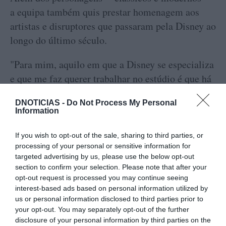
a equipa também quis prestar homenagem aos
artistas e disruptores que passaram pela Disney ao
longo do último século.
"Para mim, aquilo em que a Disney se especializa
e que me faz querer trabalhar no estúdio é que há
uma sinceridade subjacente nos personagens",
DNOTICIAS -
Do Not Process My Personal
afirmou Dan Abraham. "Há uma verdade que
Information
estamos sempre a tentar encontrar. Queremos ver-
nos a nós próprios ou aos outros nesses
If you wish to opt-out of the sale, sharing to third parties, or
processing of your personal or sensitive information for
personagens e identificar-nos com a sua
targeted advertising by us, please use the below opt-out
verdade".
section to confirm your selection. Please note that after your
opt-out request is processed you may continue seeing
A curta tem oito minutos e meio e é a face visível
interest-based ads based on personal information utilized by
das celebrações do centenário na data certa,
us or personal information disclosed to third parties prior to
your opt-out. You may separately opt-out of the further
depois de um ano com inúmeros momentos a
disclosure of your personal information by third parties on the