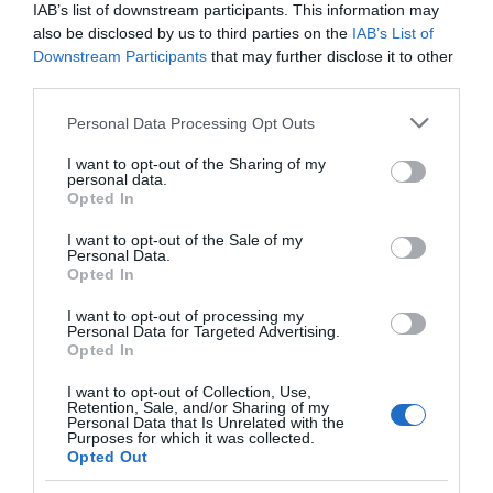
marcar o aniversário.
IAB’s list of downstream participants. This information may
also be disclosed by us to third parties on the
IAB’s List of
"Todos crescemos com a Disney", disse Jennifer
Downstream Participants
that may further disclose it to other
third parties.
Lee, diretora criativa dos estúdios Walt Disney
Animation a quem a dupla de realizadores propôs
Please note that this website/app uses one or more Google
Personal Data Processing Opt Outs
services and may gather and store information including but
a ideia durante a pandemia.
not limited to your visit or usage behaviour. You may click to
I want to opt-out of the Sharing of my
personal data.
grant or deny consent to Google and its third-party tags to
Opted In
"O mundo está louco, sempre em mudança. E
use your data for below specified purposes in below Google
muitos de nós, quer fôssemos pequenos ou mais
consent section.
I want to opt-out of the Sale of my
Personal Data.
velhos, escapávamos para a Disney", disse Lee.
Opted In
"Isto é algo que, independentemente de tudo, nós
I want to opt-out of processing my
partilhamos".
Personal Data for Targeted Advertising.
Opted In
I want to opt-out of Collection, Use,
Retention, Sale, and/or Sharing of my
Personal Data that Is Unrelated with the
Purposes for which it was collected.
Opted Out
A empresa foi fundada a 16 de outubro de 1923