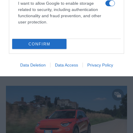
I want to allow Google to enable storage
“Muda o corpo de todas as mulheres”
related to security, including authentication
functionality and fraud prevention, and other
PRODUTOS E MARCAS
user protection.
Conheça a programação de fim-de-semana dos hotéis
da colecção Savoy Signature
CONFIRM
Data Deletion
Data Access
Privacy Policy