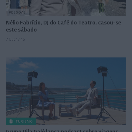
PESSOAS
Nélio Fabrício, DJ do Café do Teatro, casou-se
este sábado
7 Out 17:15
TURISMO
Grupo Vila Galé lança podcast sobre viagens