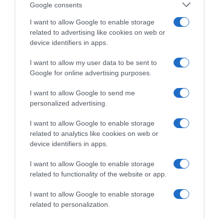
pelos irmãos Walt Disney e Roy Disney. O seu
Google consents
nome original era Disney Brothers Studio.
I want to allow Google to enable storage
related to advertising like cookies on web or
device identifiers in apps.
TELEVISÃO
DISNEY+
TV
I want to allow my user data to be sent to
Google for online advertising purposes.
0
Comentários
I want to allow Google to send me
personalized advertising.
I want to allow Google to enable storage
Últimas
related to analytics like cookies on web or
device identifiers in apps.
ROTEIRO
I want to allow Google to enable storage
Mariano regressa ao Marginal e Summer Jam anima o
related to functionality of the website or app.
Jam este Sábado
I want to allow Google to enable storage
related to personalization.
CRISTIANO RONALDO