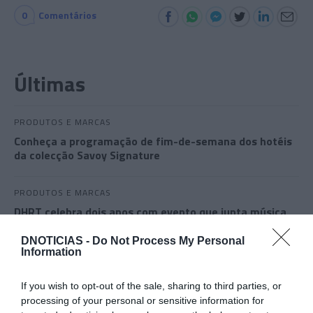
0
Comentários
Últimas
PRODUTOS E MARCAS
Conheça a programação de fim-de-semana dos hotéis
da colecção Savoy Signature
PRODUTOS E MARCAS
DHRT celebra dois anos com evento que junta música,
moda e criatividade no Funchal
DNOTICIAS -
Do Not Process My Personal
Information
PRODUTOS E MARCAS
NEXT apresenta 'Cocktail Bondage' no Cloud Bar a 22
If you wish to opt-out of the sale, sharing to third parties, or
de Agosto
processing of your personal or sensitive information for