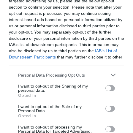
targeted advertising by us, please use the below opt-out
section to confirm your selection. Please note that after your
opt-out request is processed you may continue seeing
interest-based ads based on personal information utilized by
us or personal information disclosed to third parties prior to
your opt-out. You may separately opt-out of the further
disclosure of your personal information by third parties on the
IAB’s list of downstream participants. This information may
also be disclosed by us to third parties on the
IAB’s List of
Downstream Participants
that may further disclose it to other
third parties.
Please note that this website/app uses one or more Google
Personal Data Processing Opt Outs
services and may gather and store information including but
not limited to your visit or usage behaviour. You may click to
I want to opt-out of the Sharing of my
personal data.
grant or deny consent to Google and its third-party tags to
Opted In
use your data for below specified purposes in below Google
consent section.
I want to opt-out of the Sale of my
CRISTIANO RONALDO
Personal Data.
Opted In
Georgina partilha 'tornado' chamado abertura
das prendas de Natal
I want to opt-out of processing my
Personal Data for Targeted Advertising.