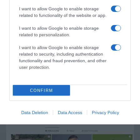
I want to allow Google to enable storage
related to functionality of the website or app.
I want to allow Google to enable storage
related to personalization.
I want to allow Google to enable storage
related to security, including authentication
CRISTIANO RONALDO
functionality and fraud prevention, and other
Ronaldo oferece Rolex a Luan Santana
user protection.
11:20
CONFIRM
Data Deletion
Data Access
Privacy Policy