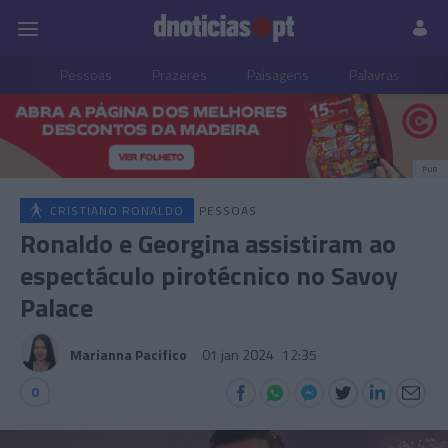
Pessoas
Prazeres
Paisagens
Palavras
P
PUB
CRISTIANO RONALDO
PESSOAS
Ronaldo e Georgina assistiram ao
espectáculo pirotécnico no Savoy
Palace
Marianna Pacifico
01 jan 2024
12:35
0