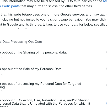
. This information may also be disclosed by us to third parties on the
IA
Participants
that may further disclose it to other third parties.
VER GALERIA
 that this website/app uses one or more Google services and may gath
including but not limited to your visit or usage behaviour. You may click 
 to Google and its third-party tags to use your data for below specifi
ogle consent section.
l Data Processing Opt Outs
o opt-out of the Sharing of my personal data.
In
o opt-out of the Sale of my Personal Data.
In
to opt-out of processing my Personal Data for Targeted
ing.
In
o opt-out of Collection, Use, Retention, Sale, and/or Sharing
ersonal Data that Is Unrelated with the Purposes for which it
lected.