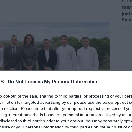
PROD
DHRT
junt
Func
S -
Do Not Process My Personal Information
s juntam-se aos premiados na edição passada:
to opt-out of the sale, sharing to third parties, or processing of your per
formation for targeted advertising by us, please use the below opt-out s
Il Gallo D'Oro (Funchal), de Benoît
ez;
r selection. Please note that after your opt-out request is processed y
hef Hans Neuner, e The Yeatman (Vila Nova de
eing interest-based ads based on personal information utilized by us or
disclosed to third parties prior to your opt-out. You may separately opt-
losure of your personal information by third parties on the IAB’s list of