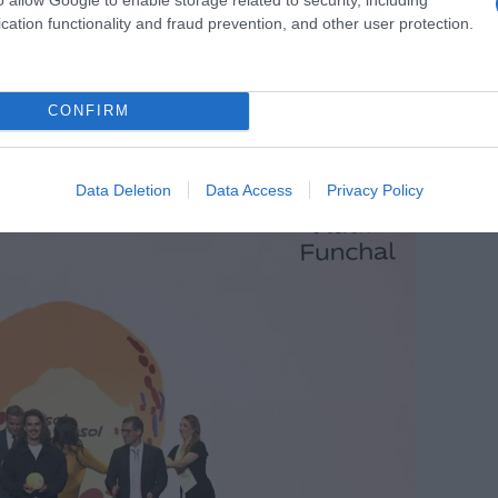
cation functionality and fraud prevention, and other user protection.
ados nove restaurantes, a maioria nas zonas
se como novidade o Palatial, que conquista o
CONFIRM
Desarma, de Octávio Freitas
 o
que garante
l.
Data Deletion
Data Access
Privacy Policy