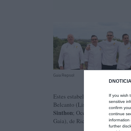
Guia Repsol
DNOTICIA
Estes estabelecimentos algarvio
If you wish 
sensitive in
Belcanto (Lisboa), de José Avill
confirm you
Sinthon
; Ocean (Porches), do c
continue se
Gaia), de Ricardo Costa.
information 
further disc