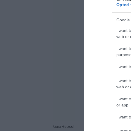
Opted 
Google 
I want t
web or d
I want t
purpose
I want 
I want t
web or d
I want t
or app.
I want t
Guia Repsol
I want t