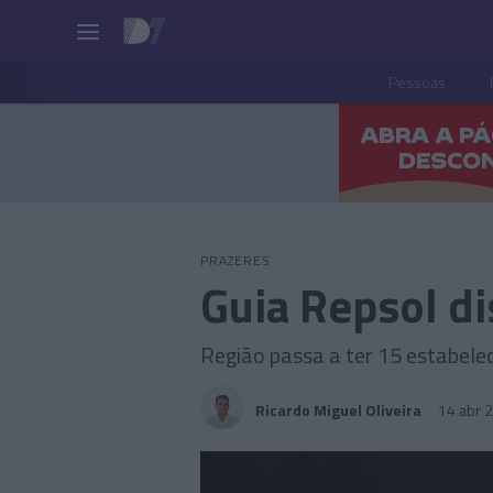
Pessoas
PRAZERES
Guia Repsol di
Região passa a ter 15 estabelec
Ricardo Miguel Oliveira
14 abr 