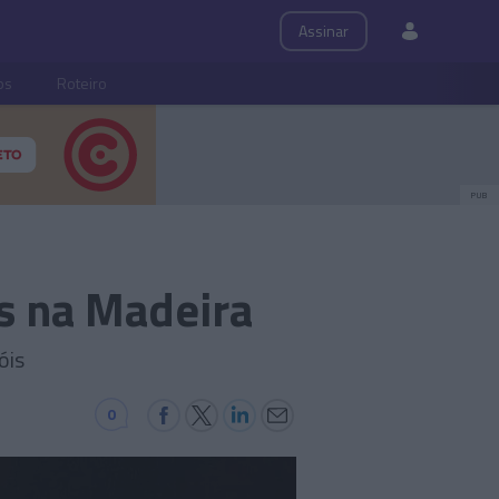
Assinar
ps
Roteiro
PUB
es na Madeira
óis
0