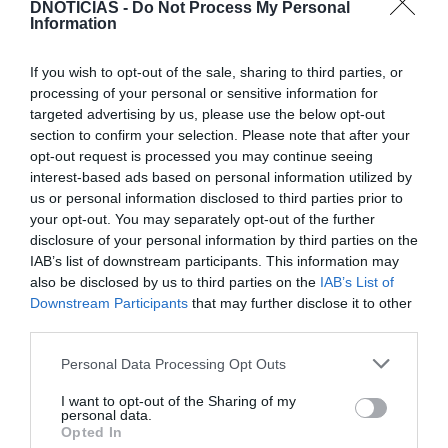
oferecer experiências de férias inesquecíveis,
DNOTICIAS -
Do Not Process My Personal
Information
combinando relaxamento, descoberta e um
profundo respeito pela natureza.
If you wish to opt-out of the sale, sharing to third parties, or
processing of your personal or sensitive information for
targeted advertising by us, please use the below opt-out
section to confirm your selection. Please note that after your
VIAGENS
MSC GROUP
opt-out request is processed you may continue seeing
interest-based ads based on personal information utilized by
us or personal information disclosed to third parties prior to
0
Comentários
your opt-out. You may separately opt-out of the further
disclosure of your personal information by third parties on the
IAB’s list of downstream participants. This information may
also be disclosed by us to third parties on the
IAB’s List of
Últimas
Downstream Participants
that may further disclose it to other
third parties.
Please note that this website/app uses one or more Google
ROTEIRO
Personal Data Processing Opt Outs
services and may gather and store information including but
Mariano regressa ao Marginal e Summer Jam anima o
not limited to your visit or usage behaviour. You may click to
I want to opt-out of the Sharing of my
Jam este Sábado
personal data.
grant or deny consent to Google and its third-party tags to
Opted In
use your data for below specified purposes in below Google