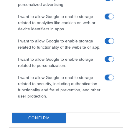
personalized advertising.
I want to allow Google to enable storage
related to analytics like cookies on web or
PRODUTOS E MARCAS
device identifiers in apps.
MSC Fantasia com 15 cruzeiros com embarque
I want to allow Google to enable storage
no Funchal para o Inverno 2026/2027
related to functionality of the website or app.
7 Abr 12:43
I want to allow Google to enable storage
related to personalization.
I want to allow Google to enable storage
related to security, including authentication
functionality and fraud prevention, and other
user protection.
CONFIRM