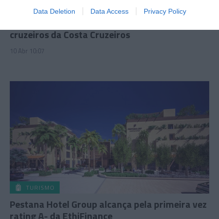
PRODUTOS E MARCAS
Data Deletion
Data Access
Privacy Policy
Madeira ganha protagonismo nos novos
cruzeiros da Costa Cruzeiros
10 Abr 10:07
TURISMO
Pestana Hotel Group alcança pela primeira vez
rating A- da EthiFinance