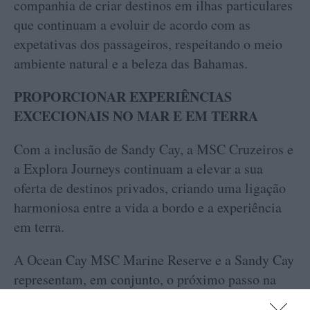
companhia de criar destinos em ilhas particulares
que continuam a evoluir de acordo com as
expetativas dos passageiros, respeitando o meio
ambiente natural e a beleza das Bahamas.
PROPORCIONAR EXPERIÊNCIAS
EXCECIONAIS NO MAR E EM TERRA
Com a inclusão de Sandy Cay, a MSC Cruzeiros e
a Explora Journeys continuam a elevar a sua
oferta de destinos privados, criando uma ligação
harmoniosa entre a vida a bordo e a experiência
em terra.
A Ocean Cay MSC Marine Reserve e a Sandy Cay
representam, em conjunto, o próximo passo na
visão da Divisão de Cruzeiros do MSC Group de