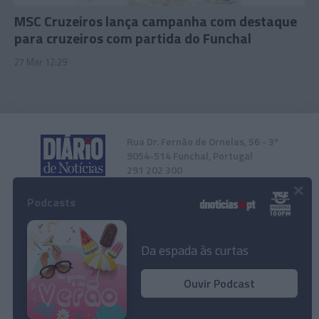
MSC Cruzeiros lança campanha com destaque
para cruzeiros com partida do Funchal
27 Mar 12:29
Rua Dr. Fernão de Ornelas, 56 - 3º
9054-514 Funchal, Portugal
291 202 300
×
Podcasts
Instale a nossa App
Da espada às curtas
Ouvir Podcast
© 2026 Empresa Diário de Notícias, Lda.
Todos os direitos reservados.