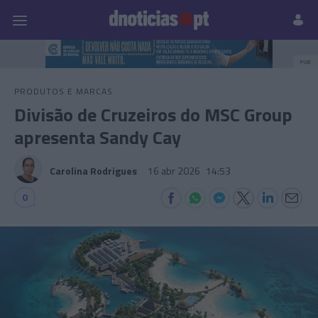
Pessoas
Prazeres
Paisagens
Palavras
P
PUB
PRODUTOS E MARCAS
Divisão de Cruzeiros do MSC Group
apresenta Sandy Cay
Carolina Rodrigues
16 abr 2026
14:53
0