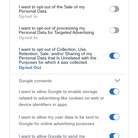
CRISTIANO RONALDO
consent section.
I want to opt-out of the Sale of my
Personal Data.
“Muda o corpo de todas as mulheres”
Opted In
I want to opt-out of processing my
PRODUTOS E MARCAS
Personal Data for Targeted Advertising.
Opted In
Conheça a programação de fim-de-semana dos hotéis
da colecção Savoy Signature
I want to opt-out of Collection, Use,
Retention, Sale, and/or Sharing of my
Personal Data that Is Unrelated with the
Purposes for which it was collected.
Opted Out
Google consents
I want to allow Google to enable storage
related to advertising like cookies on web or
device identifiers in apps.
I want to allow my user data to be sent to
Google for online advertising purposes.
I want to allow Google to send me