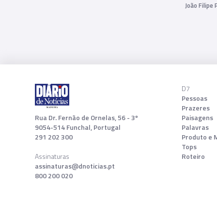
João Filipe
D7
Pessoas
Prazeres
Rua Dr. Fernão de Ornelas, 56 - 3º
Paisagens
9054-514 Funchal, Portugal
Palavras
291 202 300
Produto e 
Tops
Assinaturas
Roteiro
assinaturas@dnoticias.pt
800 200 020