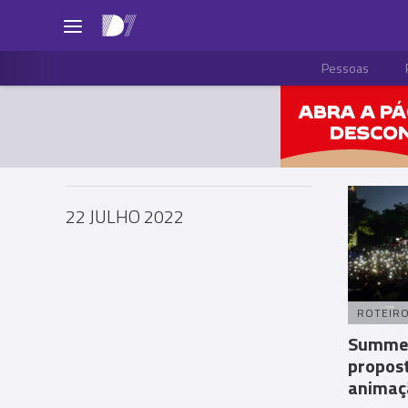
Pessoas
22 JULHO 2022
ROTEIR
Summer
propost
animaçã