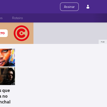
Assinar
ps
Roteiro
PUB
s que
a no
nchal