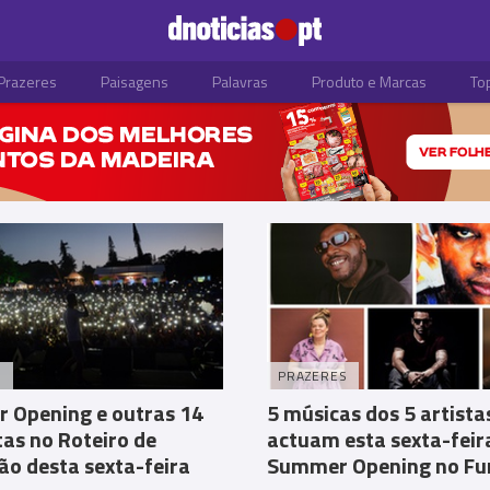
Prazeres
Paisagens
Palavras
Produto e Marcas
To
O
PRAZERES
 Opening e outras 14
5 músicas dos 5 artista
as no Roteiro de
actuam esta sexta-feir
o desta sexta-feira
Summer Opening no Fu