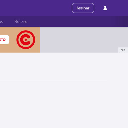
Assinar
ps
Roteiro
PUB