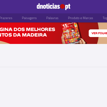
Prazeres
Paisagens
Palavras
Produto e Marcas
To