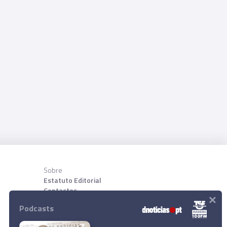
Sobre
Estatuto Editorial
Contactos
×
Sobre nõs
Podcasts
Download App