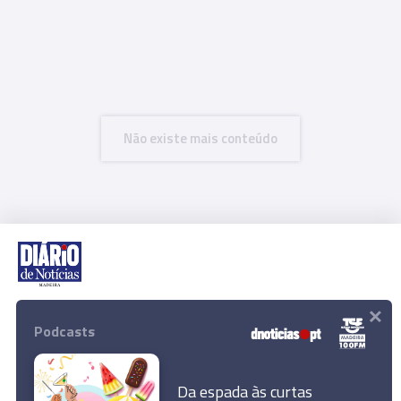
Não existe mais conteúdo
×
Rua Dr. Fernão de Ornelas, 56 - 3º
9054-514 Funchal, Portugal
Podcasts
291 202 300
Download App
Da espada às curtas