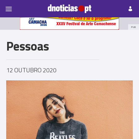
Pessoas
Prazeres
Paisagens
Palavras
P
PUB
Pessoas
12 OUTUBRO 2020