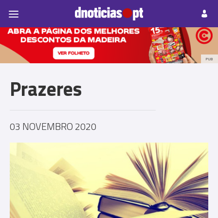
Pessoas
Prazeres
Paisagens
Palavras
P
PUB
Prazeres
03 NOVEMBRO 2020