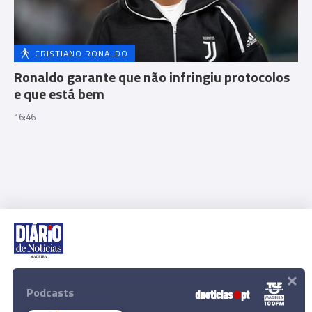
CRISTIANO RONALDO
Ronaldo garante que não infringiu protocolos
e que está bem
16:46
×
Rua Dr. Fernão de Ornelas, 56 - 3º
9054-514 Funchal, Portugal
Podcasts
291 202 300