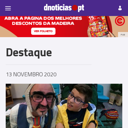
Pessoas
Prazeres
Paisagens
Palavras
P
PUB
Destaque
13 NOVEMBRO 2020