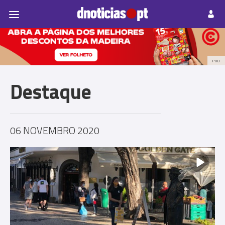
Pessoas
Prazeres
Paisagens
Palavras
P
PUB
Destaque
06 NOVEMBRO 2020