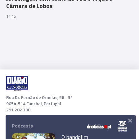
Câmara de Lobos
11:45
Rua Dr. Fernão de Ornelas, 56 - 3º
9054-514 Funchal, Portugal
291 202 300
×
Download App
Podcasts
O bandolim