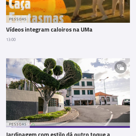
PESSOAS
Vídeos integram caloiros na UMa
13:00
PESSOAS
Jardinagem com estilo dá outro toque a