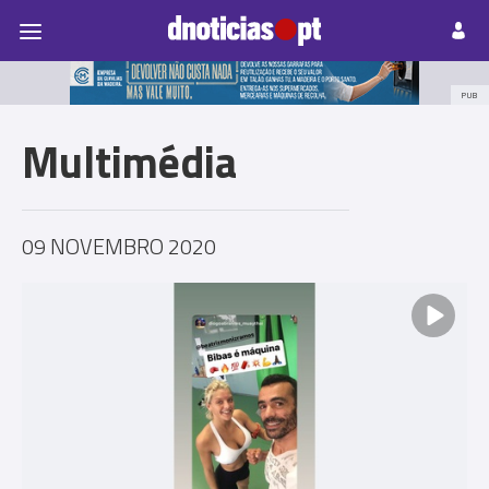
Pessoas
Prazeres
Paisagens
Palavras
P
PUB
Multimédia
09 NOVEMBRO 2020