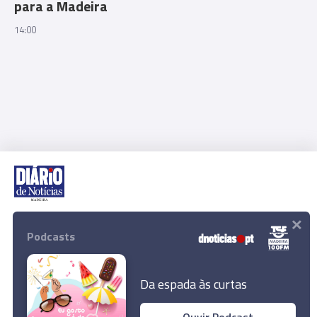
para a Madeira
14:00
×
Rua Dr. Fernão de Ornelas, 56 - 3º
9054-514 Funchal, Portugal
Podcasts
291 202 300
Download App
Da espada às curtas
Ouvir Podcast