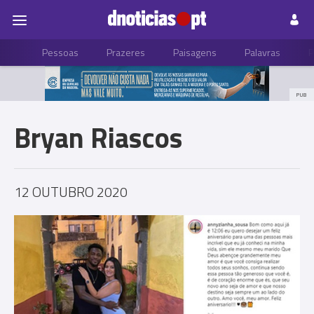
Pessoas
Prazeres
Paisagens
Palavras
P
PUB
Bryan Riascos
12 OUTUBRO 2020