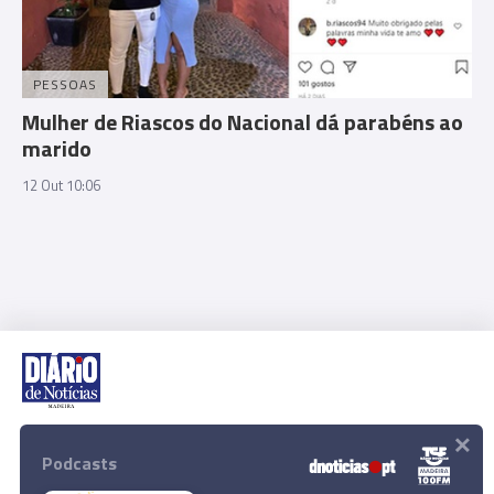
PESSOAS
Mulher de Riascos do Nacional dá parabéns ao
marido
12 Out 10:06
×
Rua Dr. Fernão de Ornelas, 56 - 3º
9054-514 Funchal, Portugal
Podcasts
291 202 300