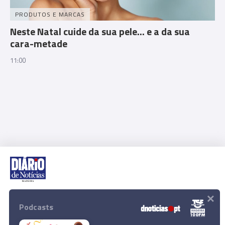
PRODUTOS E MARCAS
Neste Natal cuide da sua pele... e a da sua
cara-metade
11:00
×
Rua Dr. Fernão de Ornelas, 56 - 3º
9054-514 Funchal, Portugal
Podcasts
291 202 300