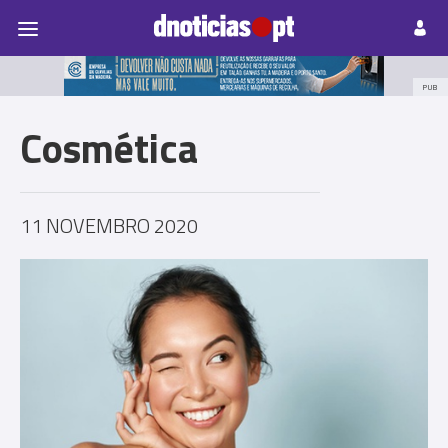
Pessoas
Prazeres
Paisagens
Palavras
P
PUB
Cosmética
11 NOVEMBRO 2020