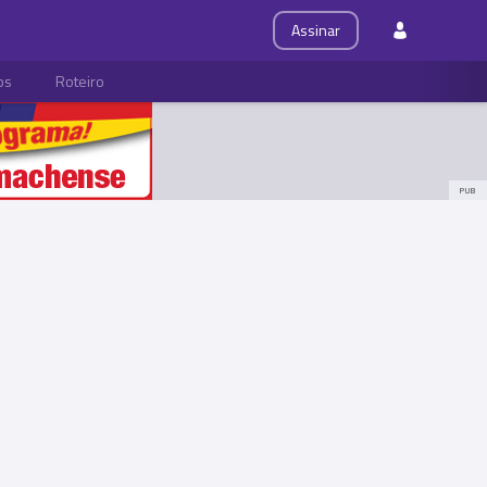
Assinar
ps
Roteiro
PUB