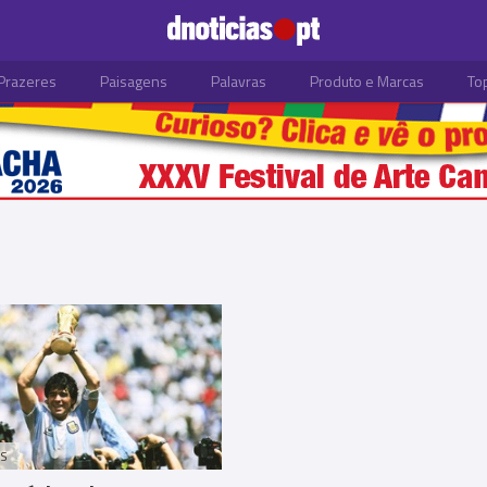
Prazeres
Paisagens
Palavras
Produto e Marcas
To
S