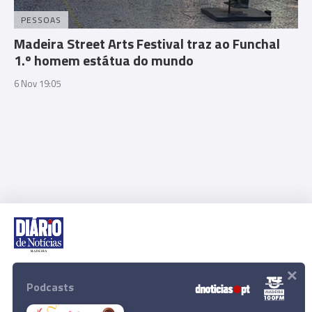
PESSOAS
Madeira Street Arts Festival traz ao Funchal
1.º homem estátua do mundo
6 Nov 19:05
×
Rua Dr. Fernão de Ornelas, 56 - 3º
9054-514 Funchal, Portugal
Podcasts
291 202 300