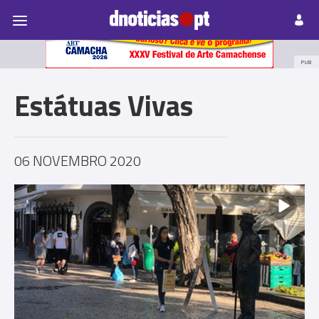
Pessoas
Prazeres
Paisagens
Palavras
P
PUB
Estátuas Vivas
06 NOVEMBRO 2020