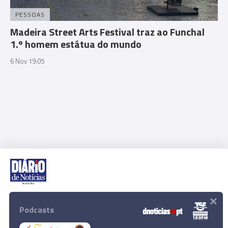
PESSOAS
Madeira Street Arts Festival traz ao Funchal
1.º homem estátua do mundo
6 Nov 19:05
×
Rua Dr. Fernão de Ornelas, 56 - 3º
9054-514 Funchal, Portugal
Podcasts
291 202 300