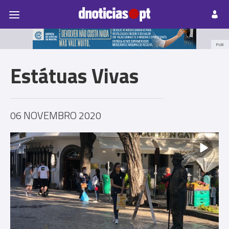
Pessoas
Prazeres
Paisagens
Palavras
P
PUB
Estátuas Vivas
06 NOVEMBRO 2020