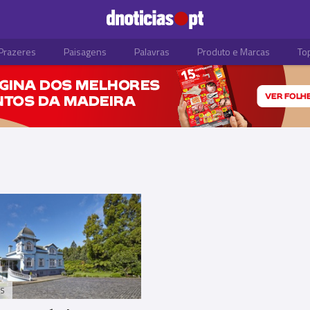
Prazeres
Paisagens
Palavras
Produto e Marcas
To
S