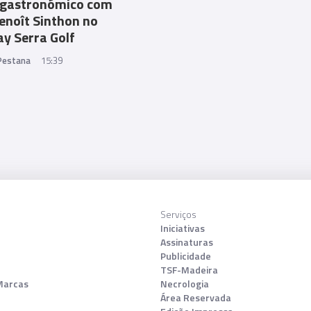
 gastronómico com
Benoît Sinthon no
y Serra Golf
 Pestana
15:39
Serviços
Iniciativas
Assinaturas
Publicidade
TSF-Madeira
Marcas
Necrologia
Área Reservada