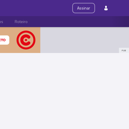
Assinar
ps
Roteiro
PUB