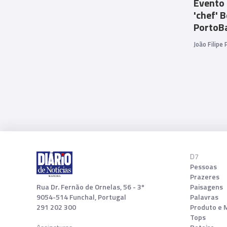
Evento
'chef' 
PortoBa
João Filipe
D7
Pessoas
Prazeres
Rua Dr. Fernão de Ornelas, 56 - 3º
Paisagens
9054-514 Funchal, Portugal
Palavras
291 202 300
Produto e 
Tops